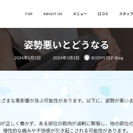
TOP
ABOUT US
メニュー
口コミ
スタッ
姿勢悪いとどうなる
最
2024年5月3日
2024年5月3日
BODYSTEP-Blog
終
更
新
日
時
:
まざまな悪影響が及ぶ可能性があります。以下に、姿勢が悪い
筋肉が正しく働かず、ある部位の筋肉が過剰に緊張し、他の部位
、慢性的な痛みや不快感が引き起こされる可能性があります。