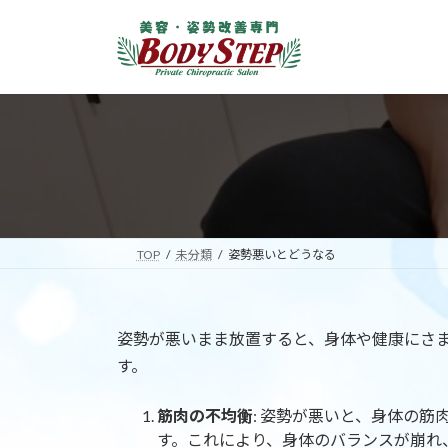
コ
ナ
ン
ビ
テ
ゲ
ン
ー
ツ
シ
へ
ョ
ス
ン
キ
に
ッ
移
プ
動
TOP
未分類
姿勢悪いとどうなる
姿勢が悪いまま放置すると、身体や健康にさ
す。
筋肉の不均衡
: 姿勢が悪いと、身体の
す。これにより、身体のバランスが崩れ