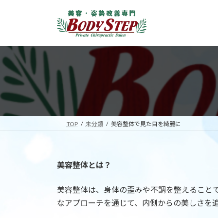
コ
ナ
ン
ビ
テ
ゲ
ン
ー
ツ
シ
へ
ョ
ス
ン
キ
に
ッ
移
プ
動
TOP
未分類
美容整体で見た目を綺麗に
美容整体とは？
美容整体は、身体の歪みや不調を整えること
なアプローチを通じて、内側からの美しさを