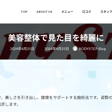
TOP
ABOUT US
メニュー
口コミ
スタッ
美容整体で見た目を綺麗に
最
2024年4月25日
2024年4月25日
BODYSTEP-Blog
終
更
新
日
時
:
で、美しさを引き出し、健康をサポートする施術法です。姿勢
追求します。