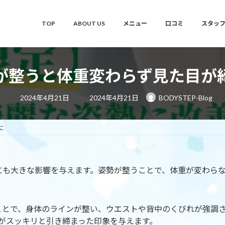
TOP
ABOUT US
メニュー
口コミ
スタッ
が整うと体重変わらず見た目が
最
2024年4月21日
2024年4月21日
BODYSTEP-Blog
終
更
新
日
に
時
:
にも大きな影響を与えます。姿勢が整うことで、体重が変わら
。
つことで、身体のラインが整い、ウエストや背中のくびれが強調
がスッキリと引き締まった印象を与えます。