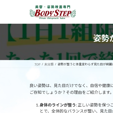
コ
ナ
ン
ビ
テ
ゲ
ン
ー
ツ
シ
へ
ョ
姿勢
ス
ン
キ
に
ッ
移
プ
動
TOP
未分類
姿勢が整うと体重変わらず見た目が綺麗
良い姿勢は、見た目だけでなく、自信や健康
ご存知でしょうか？その理由をご紹介します
身体のラインが整う
: 正しい姿勢を保
とで、全体的なバランスが整い、見た目