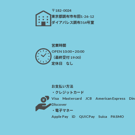
〒182-0024
​東京都調布市布田1-26-12
ダイアパレス調布514号室
営業時間
OPEN 10:00 ｰ 20:00
（最終受付 19:00）​
定休日 なし
お支払い方法
・クレジットカード
Visa Mastercard JCB American Express Di
Dlscover
・電子マネー
Apple Pay iD QUICPay Suica PASMO