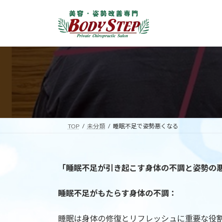
コ
ナ
ン
ビ
テ
ゲ
ン
ー
ツ
シ
へ
ョ
ス
ン
キ
に
ッ
移
プ
動
TOP
未分類
睡眠不足で姿勢悪くなる
「睡眠不足が引き起こす身体の不調と姿勢の
睡眠不足がもたらす身体の不調：
睡眠は身体の修復とリフレッシュに重要な役