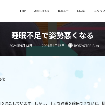
TOP
ABOUT US
メニュー
口コミ
スタッ
睡眠不足で姿勢悪くなる
最
2024年4月13日
2024年4月13日
BODYSTEP-Blog
終
更
新
日
時
:
悪化」
割を果たしています。しかし、十分な睡眠を確保できないと、